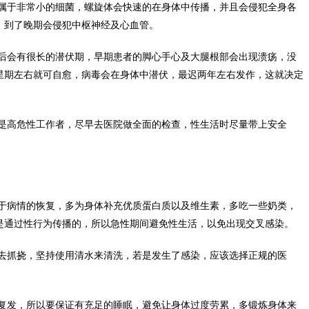
属于非常小的细菌，螺旋体会快速的在身体中传播，并且会侵犯全身各
，到了晚期会侵犯中枢神经及心血管。
后会有很长的潜伏期，早期患者的脚心手心及大腿根部会出现溃疡，没
星期左右就可自愈，病毒会在身体中潜伏，最迟两年左右发作，这就决定
是高危性工作者，尽早去医院做全面的检查，性生活时尽量带上安全
于病情的恢复，多为身体补充优质蛋白质以及维生素，多吃一些奶类，
是通过性行为传播的，所以急性期间避免性生活，以免出现交叉感染。
去抓挠，坚持使用清水来清洗，若是发生了感染，应该选择正规的医
复发，所以要保证有充足的睡眠，避免让身体过度劳累，多锻炼身体来