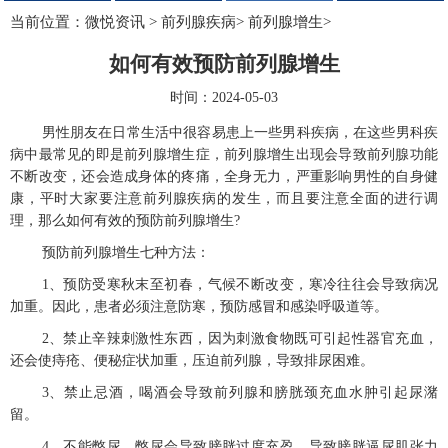
当前位置：
微悦资讯
>
前列腺疾病
>
前列腺增生
>
如何有效预防前列腺增生
时间：2024-05-03
男性朋友在日常生活中很容易患上一些男科疾病，在这些男科疾
病中最常见的即是前列腺增生症，前列腺增生出现会导致前列腺功能
不断改变，还会造成身体的疼痛，全身无力，严重影响男性的自身健
康，平时大家要注意前列腺疾病的发生，而且要注意全面的进行调
理，那么如何有效的预防前列腺增生?
预防前列腺增生七种方法：
1、预防受寒秋末至初春，气候不断改变，寒冷往往会导致病况
加重。因此，患者必须注意防寒，预防感冒和感染呼吸道等。
2、禁止辛辣刺激性东西，因为刺激食物既可引起性器官充血，
还会使痔疮、便秘症状加重，压迫前列腺，导致排尿困难。
3、禁止忌酒，喝酒会导致前列腺和膀胱颈充血水肿引起尿潴
留。
4、不能憋尿，憋尿会导致膀胱过度充盈，导致膀胱逼尿肌张力